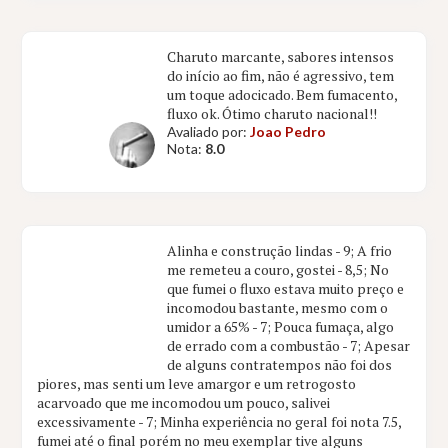
Charuto marcante, sabores intensos
do início ao fim, não é agressivo, tem
um toque adocicado. Bem fumacento,
fluxo ok. Ótimo charuto nacional!!
Avaliado por:
Joao Pedro
Nota:
8.0
Alinha e construção lindas - 9; A frio
me remeteu a couro, gostei - 8,5; No
que fumei o fluxo estava muito preço e
incomodou bastante, mesmo com o
umidor a 65% - 7; Pouca fumaça, algo
de errado com a combustão - 7; Apesar
de alguns contratempos não foi dos
piores, mas senti um leve amargor e um retrogosto
acarvoado que me incomodou um pouco, salivei
excessivamente - 7; Minha experiência no geral foi nota 7.5,
fumei até o final porém no meu exemplar tive alguns